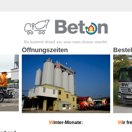
Öffnungszeiten
Beste
W
inter-Monate:
W
ir f