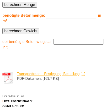
benötigte Betonmenge:
in
m³
der benötigte Beton wiegt ca.:
in t
Transportbeton – Festlegung, Bestellung,[...]
PDF-Dokument [169.7 KB]
Hier finden Sie uns
F
BW Frischbetonwerk
GmbH & Co. KG